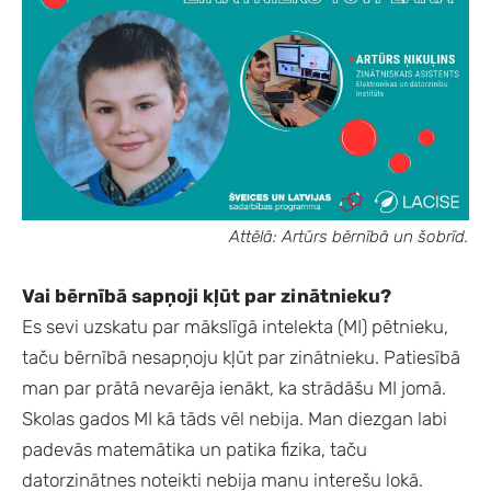
Attēlā: Artūrs bērnībā un šobrīd.
Vai bērnībā sapņoji kļūt par zinātnieku?
Es sevi uzskatu par mākslīgā intelekta (MI) pētnieku,
taču bērnībā nesapņoju kļūt par zinātnieku. Patiesībā
man par prātā nevarēja ienākt, ka strādāšu MI jomā.
Skolas gados MI kā tāds vēl nebija. Man diezgan labi
padevās matemātika un patika fizika, taču
datorzinātnes noteikti nebija manu interešu lokā.