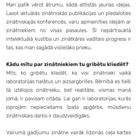
Man patīk vērot ātrumu, kādā attīstās jaunas idejas.
Lasot aktuālās zinātniskās publikācijas un piedaloties
zinātniskajās konferencēs, varu apmainīties idejām ar
zinātniekiem no visas pasaules. Šī nepārtrauktā
intelektuālā kustība un zinātkāres vadītais progress ir
tas, kas man sagādā vislielāko prieku.
Kādu mītu par zinātniekiem tu gribētu kliedēt?
Mīts, ko gribētu kliedēt, ka visi zinātnieki valkā
laboratorijas halātus un aizsargbrilles. Bērnībā es tieši
tā iztēlojos zinātnieku, bet realitāte, vismaz manā
jomā, ir pavisam citāda. Lai gan ir laboratorijas, kurās
joprojām nepieciešams īpašs apģērbs, mūsdienu
zinātniskais darbs ir daudzveidīgāks.
Vairumā gadījumu zinātne vairāk līdzinās ceļa kartes