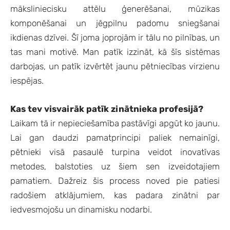
māksliniecisku attēlu ģenerēšanai, mūzikas
komponēšanai un jēgpilnu padomu sniegšanai
ikdienas dzīvei. Šī joma joprojām ir tālu no pilnības, un
tas mani motivē. Man patīk izzināt, kā šīs sistēmas
darbojas, un patīk izvērtēt jaunu pētniecības virzienu
iespējas.
Kas tev visvairāk patīk zinātnieka profesijā?
Laikam tā ir nepieciešamība pastāvīgi apgūt ko jaunu.
Lai gan daudzi pamatprincipi paliek nemainīgi,
pētnieki visā pasaulē turpina veidot inovatīvas
metodes, balstoties uz šiem sen izveidotajiem
pamatiem. Dažreiz šis process noved pie patiesi
radošiem atklājumiem, kas padara zinātni par
iedvesmojošu un dinamisku nodarbi.