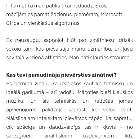
Informātika man patika tikai nedaudz. Skolā
mācījāmies pamatjēdzienus, piemēram, Microsoft
Office un vienkāršus algoritmus.
Es neuzaugu, sapņojot kļūt par zinātnieku; drīzāk
sekoju tam, kas piesaistīja manu uzmanību, un ļāvu
sev tajā virzienā attīstīties. Man patīk ļauties straumei.
Kas tevi pamudināja pievērsties zinātnei?
Es bērnībā zināju, ka izvēlēšos kaut ko tehnisku un
ideālā gadījumā – arī radošu. Mācoties bieži klausījos
mūziku, un šis tehniskās un radošās jomas
apvienojums palīdzēja saprast, ko vēlos darīt.
Mākslīgajam intelektam pievērsos tāpēc, ka sapratu,
cik spēcīgs un daudzveidīgs tas ir kļuvis – no
sarežģītiem analītiskiem uzdevumiem līdz