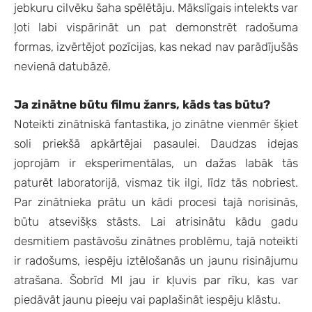
jebkuru cilvēku šaha spēlētāju. Mākslīgais intelekts var
ļoti labi vispārināt un pat demonstrēt radošuma
formas, izvērtējot pozīcijas, kas nekad nav parādījušās
nevienā datubāzē.
Ja zinātne būtu filmu žanrs, kāds tas būtu?
Noteikti zinātniskā fantastika, jo zinātne vienmēr šķiet
soli priekšā apkārtējai pasaulei. Daudzas idejas
joprojām ir eksperimentālas, un dažas labāk tās
paturēt laboratorijā, vismaz tik ilgi, līdz tās nobriest.
Par zinātnieka prātu un kādi procesi tajā norisinās,
būtu atsevišķs stāsts. Lai atrisinātu kādu gadu
desmitiem pastāvošu zinātnes problēmu, tajā noteikti
ir radošums, iespēju iztēlošanās un jaunu risinājumu
atrašana. Šobrīd MI jau ir kļuvis par rīku, kas var
piedāvāt jaunu pieeju vai paplašināt iespēju klāstu.