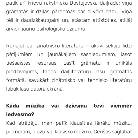
patīk arī krievu rakstnieka Dostojevska daiļrade; viņa
grāmatās ir dziļas pārdomas par cilvēka dabu. Viņa
tēli ir daudzšķautņaini un, stāstam attīstoties, atklāj
arvien jaunu psiholoģisku dziļumu.
Runājot par zinātnisko literatūru – aktīvi sekoju līdzi
pētījumiem un jaunākajiem sasniegumiem, lasot
tiešsaistes resursus. Lasīt grāmatu ir unikāls
piedzīvojums, tāpēc daiļliteratūru lasu grāmatas
formātā, savukārt zinātnisko vai tehnisko literatūru
labāk lasu datora ekrānā.
Kāda mūzika vai dziesma tevi vienmēr
iedvesmo?
Kad strādāju, man patīk klausīties lēnāku mūziku,
piemēram, blūzu vai klasisko mūziku. Cenšos saglabāt