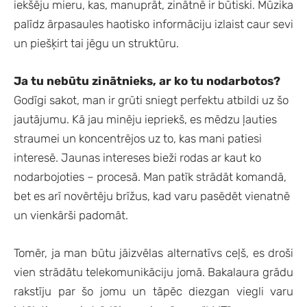
iekšēju mieru, kas, manuprāt, zinātnē ir būtiski. Mūzika
palīdz ārpasaules haotisko informāciju izlaist caur sevi
un piešķirt tai jēgu un struktūru.
Ja tu nebūtu zinātnieks, ar ko tu nodarbotos?
Godīgi sakot, man ir grūti sniegt perfektu atbildi uz šo
jautājumu. Kā jau minēju iepriekš, es mēdzu ļauties
straumei un koncentrējos uz to, kas mani patiesi
interesē. Jaunas intereses bieži rodas ar kaut ko
nodarbojoties – procesā. Man patīk strādāt komandā,
bet es arī novērtēju brīžus, kad varu pasēdēt vienatnē
un vienkārši padomāt.
Tomēr, ja man būtu jāizvēlas alternatīvs ceļš, es droši
vien strādātu telekomunikāciju jomā. Bakalaura grādu
rakstīju par šo jomu un tāpēc diezgan viegli varu