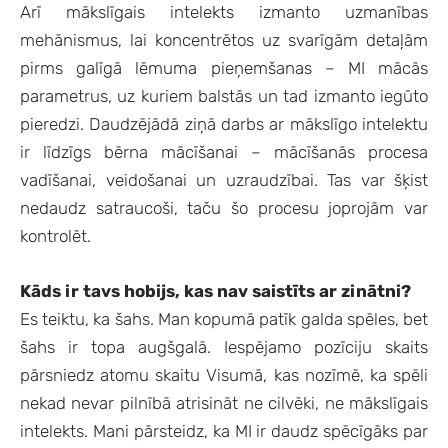
Arī mākslīgais intelekts izmanto uzmanības
mehānismus, lai koncentrētos uz svarīgām detaļām
pirms galīgā lēmuma pieņemšanas – MI mācās
parametrus, uz kuriem balstās un tad izmanto iegūto
pieredzi. Daudzējādā ziņā darbs ar mākslīgo intelektu
ir līdzīgs bērna mācīšanai – mācīšanās procesa
vadīšanai, veidošanai un uzraudzībai. Tas var šķist
nedaudz satraucoši, taču šo procesu joprojām var
kontrolēt.
Kāds ir tavs hobijs, kas nav saistīts ar zinātni?
Es teiktu, ka šahs. Man kopumā patīk galda spēles, bet
šahs ir topa augšgalā. Iespējamo pozīciju skaits
pārsniedz atomu skaitu Visumā, kas nozīmē, ka spēli
nekad nevar pilnībā atrisināt ne cilvēki, ne mākslīgais
intelekts. Mani pārsteidz, ka MI ir daudz spēcīgāks par