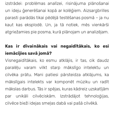
izstrādei: problēmas analīzei, risinājuma plānošanai
un ideju ģenerēšanai kopā ar kolēģiem. Aizsargbrilles
parasti parādās tikai pēdējā testēšanas posmā – ja nu
kaut kas eksplodē. Un, ja tā notiek, mēs vienkārši
atgriežamies pie posma, kurā plānojam un analizējam.
Kas ir dīvainākais vai negaidītākais, ko esi
iemācījies savā jomā?
Visnegaidītākais, ko esmu atklājis, ir tas, cik daudz
paralēļu varam vilkt starp mākslīgo intelektu un
cilvēka prātu. Mani patiesi pārsteidza atklājums, ka
mākslīgais intelekts var komponēt mūziku un radīt
mākslas darbus. Tās ir spējas, kuras kādreiz uzskatījām
par unikāli cilvēciskām. Izstrādājot tehnoloģijas,
cilvēce bieži idejas smeļas dabā vai pašā cilvēkā.