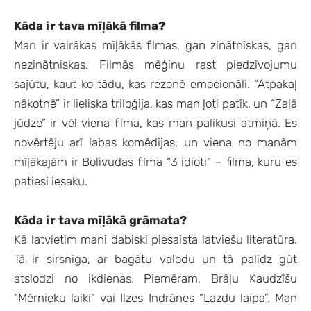
Kāda ir tava mīļākā filma?
Man ir vairākas mīļākās filmas, gan zinātniskas, gan
nezinātniskas. Filmās mēģinu rast piedzīvojumu
sajūtu, kaut ko tādu, kas rezonē emocionāli. “Atpakaļ
nākotnē” ir lieliska triloģija, kas man ļoti patīk, un “Zaļā
jūdze” ir vēl viena filma, kas man palikusi atmiņā. Es
novērtēju arī labas komēdijas, un viena no manām
mīļākajām ir Bolivudas filma “3 idioti” – filma, kuru es
patiesi iesaku.
Kāda ir tava mīļākā grāmata?
Kā latvietim mani dabiski piesaista latviešu literatūra.
Tā ir sirsnīga, ar bagātu valodu un tā palīdz gūt
atslodzi no ikdienas. Piemēram, Brāļu Kaudzīšu
“Mērnieku laiki” vai Ilzes Indrānes “Lazdu laipa”. Man