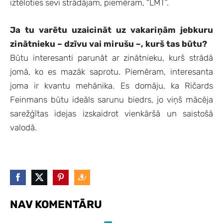
iztēloties sevi strādājam, piemēram, “LMT”.
Ja tu varētu uzaicināt uz vakariņām jebkuru
zinātnieku – dzīvu vai mirušu –, kurš tas būtu?
Būtu interesanti parunāt ar zinātnieku, kurš strādā
jomā, ko es mazāk saprotu. Piemēram, interesanta
joma ir kvantu mehānika. Es domāju, ka Ričards
Feinmans būtu ideāls sarunu biedrs, jo viņš mācēja
sarežģītas idejas izskaidrot vienkāršā un saistošā
valodā.
NAV KOMENTĀRU