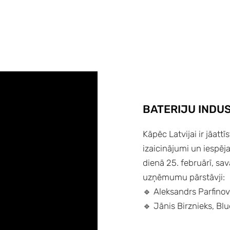
BATERIJU INDU
Kāpēc Latvijai ir jāattī
izaicinājumi un iespēja
dienā 25. februārī, sa
uzņēmumu pārstāvji:
🔹 Aleksandrs Parfino
🔹 Jānis Birznieks, B