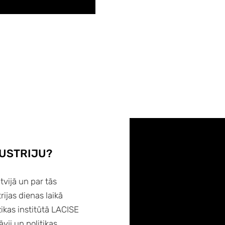
DUSTRIJU?
atvijā un par tās
rijas dienas laikā
zikas institūtā LACISE
vji un politikas