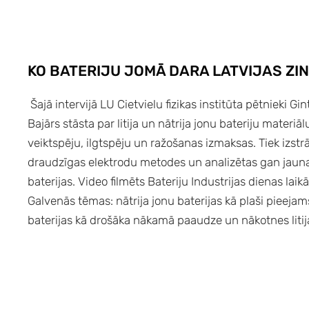
KO BATERIJU JOMĀ DARA LATVIJAS ZIN
Šajā intervijā LU Cietvielu fizikas institūta pētnieki G
Bajārs stāsta par litija un nātrija jonu bateriju materiāl
veiktspēju, ilgtspēju un ražošanas izmaksas. Tiek izstrā
draudzīgas elektrodu metodes un analizētas gan jaun
baterijas. Video filmēts Bateriju Industrijas dienas laikā
Galvenās tēmas: nātrija jonu baterijas kā plaši pieejams
baterijas kā drošāka nākamā paaudze un nākotnes litij