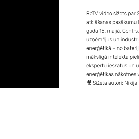
ReTV video sižets par 
atklāšanas pasākumu k
gada 15. maijā. Centrs
uzņēmējus un industrija
enerģētikā – no bateri
mākslīgā intelekta pie
ekspertu ieskatus un u
enerģētikas nākotnes 
🎥 Sižeta autori: Nikij