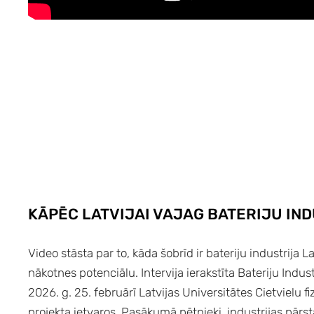
KĀPĒC LATVIJAI VAJAG BATERIJU IN
Video stāsta par to, kāda šobrīd ir bateriju industrija L
nākotnes potenciālu. Intervija ierakstīta Bateriju Indust
2026. g. 25. februārī Latvijas Universitātes Cietvielu fi
projekta ietvaros. Pasākumā pētnieki, industrijas pārstā