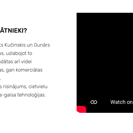
ĀTNIEKI?
ints Kučinskis un Gunārs
us, uzlabojot to
dātas arī videi
as, gan komerciālas
.
 risinājums, cietvielu
a-gaisa tehnoloģijas.