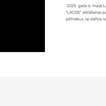
2025. gada 6. maijā Lat
"LACISE" atklāšanas p
pētniekus, lai dalītos 