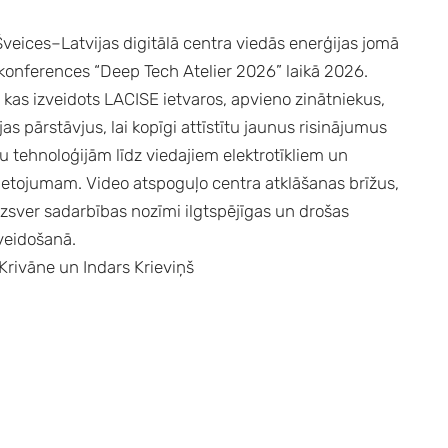
Šveices–Latvijas digitālā centra viedās enerģijas jomā
onferences “Deep Tech Atelier 2026” laikā 2026.
, kas izveidots LACISE
ietvaros, apvieno zinātniekus,
s pārstāvjus, lai kopīgi attīstītu jaunus risinājumus
ju tehnoloģijām līdz viedajiem elektrotīkliem un
lietojumam. Video atspoguļo centra atklāšanas brīžus,
zsver sadarbības nozīmi ilgtspējīgas un drošas
veidošanā.
a Krivāne un Indars Krieviņš