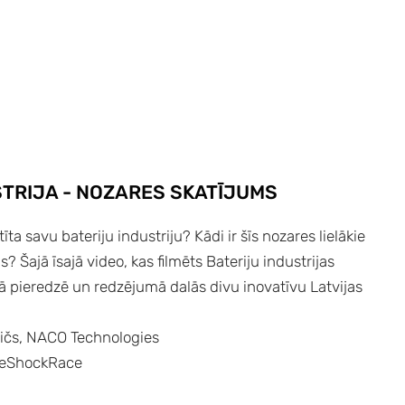
STRIJA - NOZARES SKATĪJUMS
stīta savu bateriju industriju? Kādi ir šīs nozares lielākie
s? Šajā īsajā video, kas filmēts Bateriju industrijas
vā pieredzē un redzējumā dalās divu inovatīvu Latvijas
vičs, NACO Technologies
lueShockRace