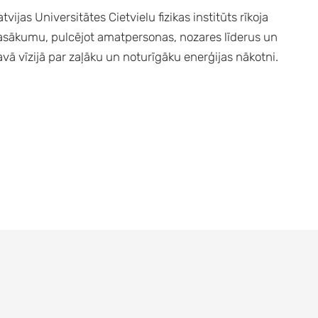
vijas Universitātes Cietvielu fizikas institūts rīkoja
asākumu, pulcējot amatpersonas, nozares līderus un
savā vīzijā par zaļāku un noturīgāku enerģijas nākotni.