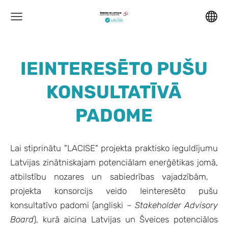
IEINTERESĒTO PUŠU
KONSULTATĪVĀ
PADOME
Lai
stiprinātu
"LACISE" projekt
a
praktisko
ieguldījumu
Latvijas
zinātniskajam potenciālam enerģētikas jomā
,
atbilstību nozares un sabiedrības vajadzībām
,
projekta konsor
c
ijs
veido
Ieinteresēto pušu
konsultatīvo
padomi (angliski –
Stakeholder
Advisory
Board
), kurā aicina
Latvijas un Šveices
potenciālos