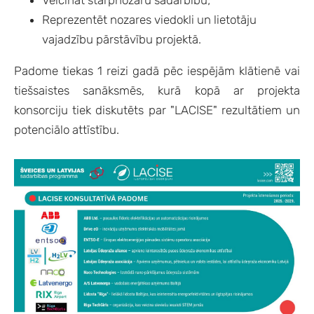
Veicināt starpnozaru sadarbību;
Reprezentēt nozares viedokli un lietotāju
vajadzību pārstāvību projektā.
Padome tiekas 1 reizi gadā
pēc iespējām klātienē vai
tiešsaistes
sanāksmē
s
, kurā
kopā ar projekta
konsor
c
iju tiek diskutēts par "LACISE" rezultātiem un
potenciālo attīstību.