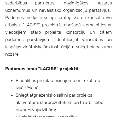
sadarbības partnerus, nozīmīgākos nozares
uzņēmumus un nevalstisko organizāciju pārstāvjus
.
Padomes mērķis
ir sniegt stratēģisku un konsultatīvu
atbalstu "LACISE" projekta īstenošanā
, apmainīties ar
viedokļiem starp
projekta konsorciju un citiem
padomes pārstāvjiem
, identificējot vajadzības un
iespējas zinātniskajām institūcijām sniegt pienesumu
nozarei.
Padomes loma "LACISE" projektā:
Piedalīties projektu risinājumu un rezultātu
izvērtēšanā;
Sniegt atgriezenisko saikni par projekta
aktivitātēm, starprezultātiem un to atbilstību
nozares vajadzībām;