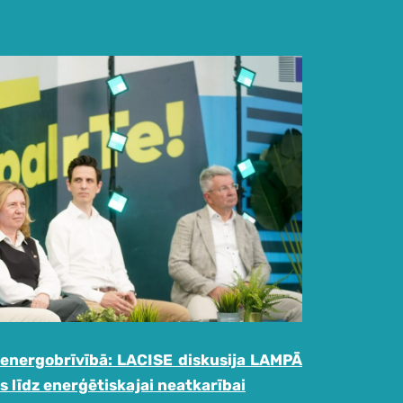
 energobrīvībā: LACISE diskusija LAMPĀ
s līdz enerģētiskajai neatkarībai