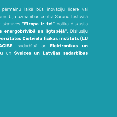
s pārmaiņu laikā būs inovāciju līdere vai
ājums bija uzmanības centrā Sarunu festivālā
uz skatuves
“Eiropa ir te!”
notika diskusija
s energobrīvībā un ilgtspējā”
. Diskusiju
ersitātes Cietvielu fizikas institūts (LU
ACISE
, sadarbībā ar
Elektronikas un
tu
un
Šveices un Latvijas sadarbības