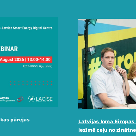
ikas pārejas
Latvijas loma Eiropas
iezīmē ceļu no zinātne