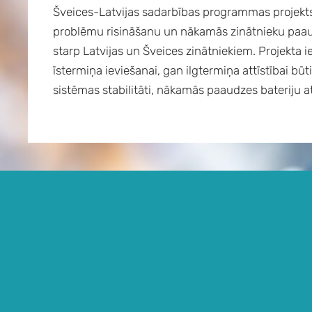
Šveices-Latvijas sadarbības programmas projekts
problēmu risināšanu un nākamās zinātnieku paaudz
starp Latvijas un Šveices zinātniekiem. Projekta ie
īstermiņa ieviešanai, gan ilgtermiņa attīstībai b
sistēmas stabilitāti, nākamās paaudzes bateriju a