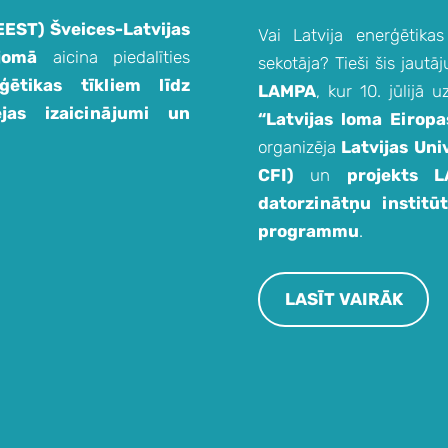
(EEST)
Šveices-Latvijas
Vai Latvija enerģētika
jomā
aicina piedalīties
sekotāja? Tieši šis jaut
ģētikas tīkliem līdz
LAMPA
, kur 10. jūlijā 
jas izaicinājumi un
“Latvijas loma Eiropa
organizēja
Latvijas Univ
CFI)
un
projekts L
datorzinātņu institū
programmu
.
LASĪT VAIRĀK