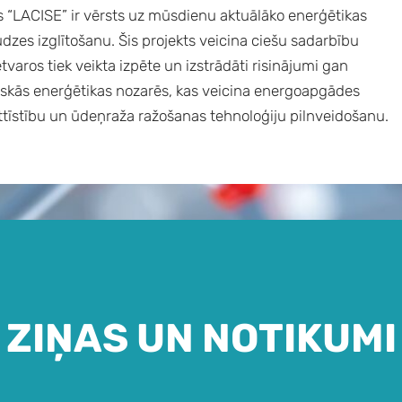
 “LACISE” ir vērsts uz mūsdienu aktuālāko enerģētikas
es izglītošanu. Šis projekts veicina ciešu sadarbību
tvaros tiek veikta izpēte un izstrādāti risinājumi gan
ūtiskās enerģētikas nozarēs, kas veicina energoapgādes
ttīstību un ūdeņraža ražošanas tehnoloģiju pilnveidošanu.
ZIŅAS UN NOTIKUMI