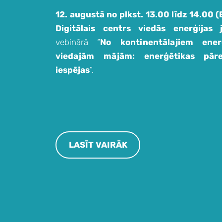
12. augustā no plkst. 13.00 līdz 14.00 
Digitālais centrs viedās enerģijas 
vebinārā “
No kontinentālajiem ener
viedajām mājām: enerģētikas pāre
iespējas
”.
LASĪT VAIRĀK