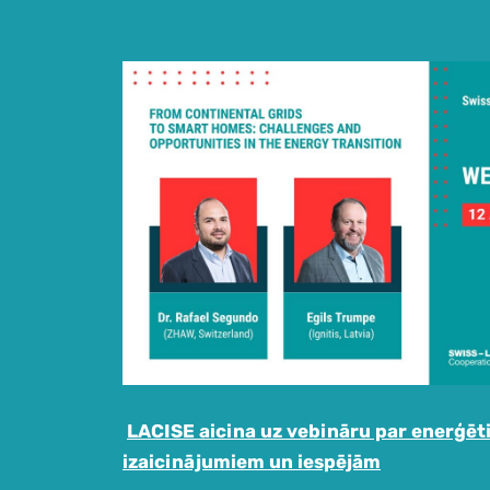
LACISE aicina uz vebināru par enerģēt
izaicinājumiem un iespējām