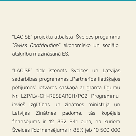
"LACISE” projektu atbalsta Šveices
progamma
“
Swiss
Contribution
” ekonomisko un sociālo
atšķirību
mazināšanā ES.
“LACISE”
tiek
īstenot
s
Šveices
un Latvijas
sadarbības
programmas
„
Partnerība
lietišķajos
pētījumos
”
ietvaros
saskaņā
ar
g
ranta
līgumu
Nr. LZP/LV-CH-RESEARCH/PC2
.
Programmu
ievieš
Izglītības
un
zinātnes
ministrija
un
Latvijas
Zinātnes
padome, tās
kopējais
finansējums
ir
12 35
2 941
e
uro
,
no
kuriem
Šveices
līdzfinansējums
ir
85%
jeb
10 500 000