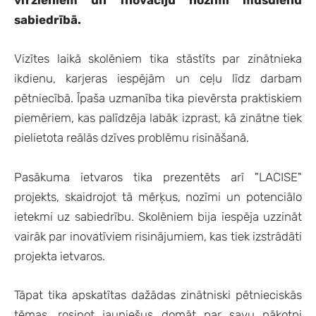
virzieniem un inovāciju nozīmi mūsdienu
sabiedrībā.
Vizītes laikā skolēniem tika stāstīts par zinātnieka
ikdienu, karjeras iespējām un ceļu līdz darbam
pētniecībā. Īpaša uzmanība tika pievērsta praktiskiem
piemēriem, kas palīdzēja labāk izprast, kā zinātne tiek
pielietota reālās dzīves problēmu risināšanā.
Pasākuma ietvaros tika prezentēts arī "LACISE"
projekts, skaidrojot tā mērķus, nozīmi un potenciālo
ietekmi uz sabiedrību. Skolēniem bija iespēja uzzināt
vairāk par inovatīviem risinājumiem, kas tiek izstrādāti
projekta ietvaros.
Tāpat tika apskatītas dažādas zinātniski pētnieciskās
tēmas, rosinot jauniešus domāt par savu nākotni