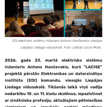
EDI elektrisko sistēmu inženieris Antons Hančevskis viesojas
Liepājas Liedaga vidusskolā. Foto: Letīcija Laura Mote.
2026. gada 23. martā elektrisko sistēmu
inženieris Antons Hančevskis, kurš "LACISE"
projektā pārstāv Elektronikas un datorzinātņu
institūta (EDI) komandu, viesojās Liepājas
Liedaga vidusskolā. Tikšanās laikā viņš vadīja
nodarbību 10. un 11. klašu skolēnus, iepazīstinot
ar zinātnieka profesiju, aktuālajiem pētniecības