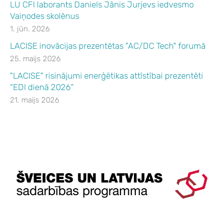
LU CFI laborants Daniels Jānis Jurjevs iedvesmo
Vaiņodes skolēnus
1. jūn. 2026
LACISE inovācijas prezentētas "AC/DC Tech" forumā
25. maijs 2026
"LACISE" risinājumi enerģētikas attīstībai prezentēti
“EDI dienā 2026”
21. maijs 2026